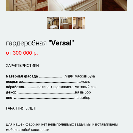
гардеробная
"Versal"
от 30
0 000 р.
ХАРАКТЕРИСТИКИ
материал фасада .........................…
МДФ+массив бука
покрытие............................................................…
эмаль
обработка…...........
патина + щелковисто-матовый лак
декор….............................................................
.на выбор
цвет…...............................................................
.на выбор
ГАРАНТИЯ 5 ЛЕТ!
Для нашей фабрики нет невыполнимых задач, мы изготавливаем
мебель любой сложности.