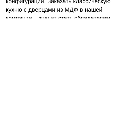
конфигурации. Заказать классическую
кухню с дверцами из МДФ в нашей
компании – значит стать обладателем
уникальной мебели, которая прослужит
десятилетия.
Преимущества нашей компании
«
RUSSANS» – это качество, проверенное
временем. Уже более 25 лет мы
выпускаем кухни с фасадами из МДФ в
классическом стиле. В основе нашей
работы – индивидуальный подход к
каждому заказчику и особое внимание к
деталям. Наши архитекторы сделают все
возможное, чтобы новый гарнитур
органично вписался в отведенное ему