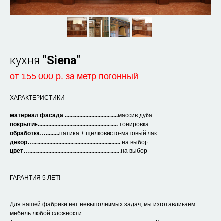
кухня
"Siena"
от 155
000 р.
за метр погонный
ХАРАКТЕРИСТИКИ
материал фасада ....................................
массив дуба
покрытие......................................................
.тонировка
обработка….........
патина + щелковисто-матовый лак
декор…...........................................................
.на выбор
цвет….............................................................
.на выбор
ГАРАНТИЯ 5 ЛЕТ!
Для нашей фабрики нет невыполнимых задач, мы изготавливаем
мебель любой сложности.