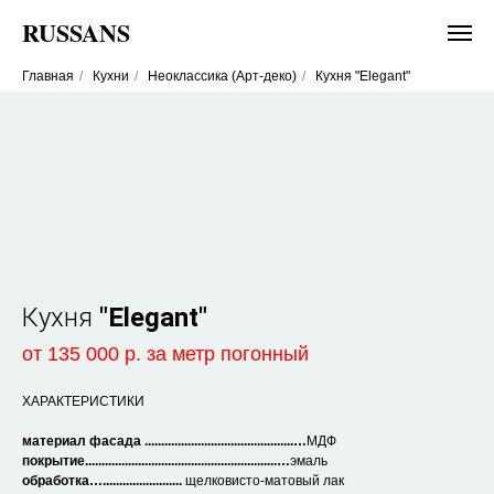
RUSSANS
Главная
/
Кухни
/
Неоклассика (Арт-деко)
/
Кухня "Elegant"
Кухня
"Elegant"
от 135
000 р.
за метр погонный
ХАРАКТЕРИСТИКИ
материал фасада .............................................…
МДФ
покрытие..........................................................…
эмаль
обработка…........................
щелковисто-матовый лак