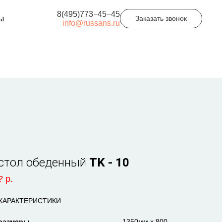
8(495)773−45−45
ы
Заказать звонок
info@russans.ru
стол обеденный
TK - 10
? р.
ХАРАКТЕРИСТИКИ
размеры ..............................................
1350мм х 800