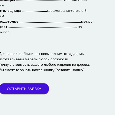
мм
столещница ........................
керамогранит+стекло 8
мм
подстолье.............................................................
металл
цвет…................................................................
.на
выбор
Для нашей фабрики нет невыполнимых задач, мы
изготавливаем мебель любой сложности.
Точную стоимость вашего любого изделия из дерева,
Вы сможете узнать нажав кнопку "оставить заявку".
ОСТАВИТЬ ЗАЯВКУ